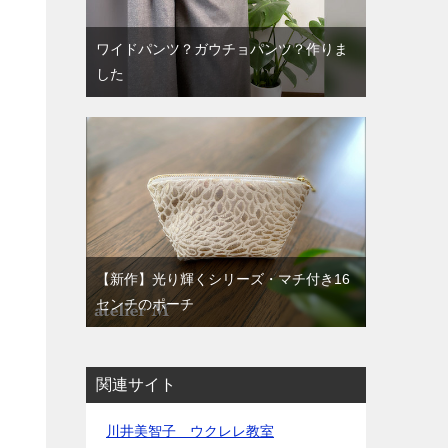
ワイドパンツ？ガウチョパンツ？作りま
した
【新作】光り輝くシリーズ・マチ付き16
センチのポーチ
関連サイト
川井美智子 ウクレレ教室