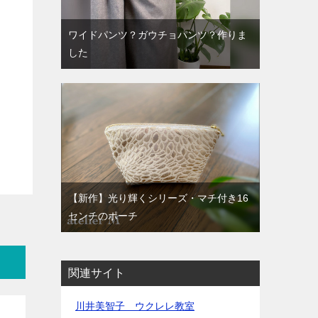
ワイドパンツ？ガウチョパンツ？作りま
した
【新作】光り輝くシリーズ・マチ付き16
センチのポーチ
関連サイト
川井美智子 ウクレレ教室