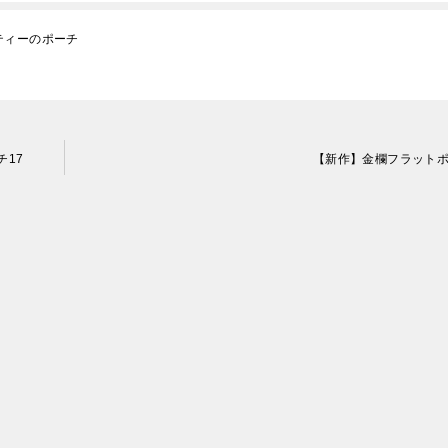
ティーのポーチ
17
【新作】金欄フラット