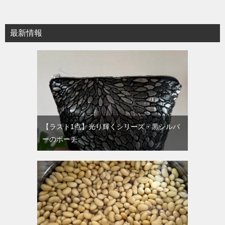
ナ
ビ
最新情報
ゲ
ー
シ
ョ
ン
【ラスト1点】光り輝くシリーズ・黒シルバ
ーのポーチ