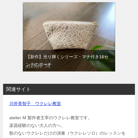
【新作】光り輝くシリーズ・マチ付き16セ
ンチのポーチ
関連サイト
川井美智子 ウクレレ教室
atelier M 製作者主宰のウクレレ教室です。
楽器経験のない大人の方へ、
歌のないウクレレだけの演奏（ウクレレソロ）のレッスンを