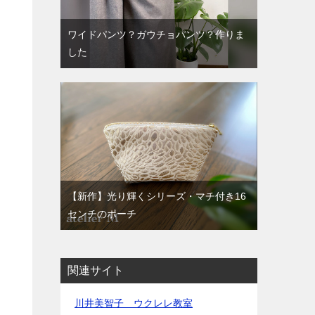
ワイドパンツ？ガウチョパンツ？作りま
した
【新作】光り輝くシリーズ・マチ付き16
センチのポーチ
関連サイト
川井美智子 ウクレレ教室