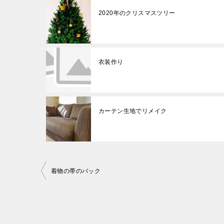
2020年のクリスマスツリー
衣装作り
カーテン生地でリメイク
投
着物の帯のバック
稿
ナ
ビ